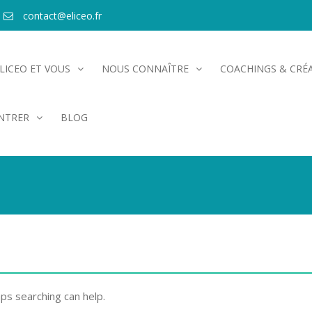
contact@eliceo.fr
LICEO ET VOUS
NOUS CONNAÎTRE
COACHINGS & CRÉA
NTRER
BLOG
aps searching can help.