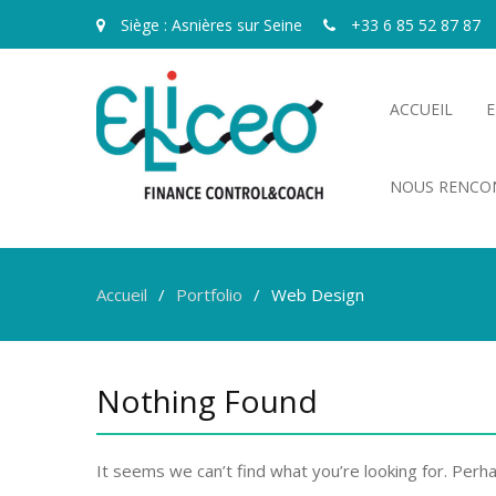
Siège : Asnières sur Seine
+33 6 85 52 87 87
ACCUEIL
E
NOUS RENCO
Accueil
Portfolio
Web Design
Nothing Found
It seems we can’t find what you’re looking for. Perh