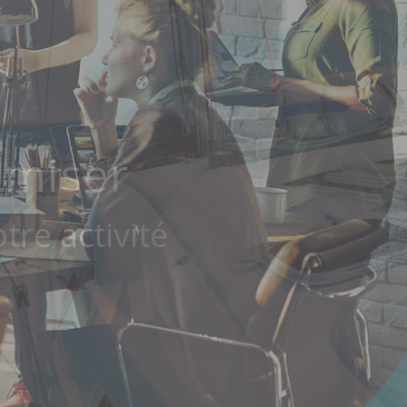
ctifs
imiser
re activité