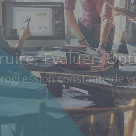
Eliceo
truire et conduire vos obje
ruire, Evaluer, Opt
rogression constante de vot