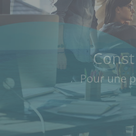
Cons
Const
Pour une p